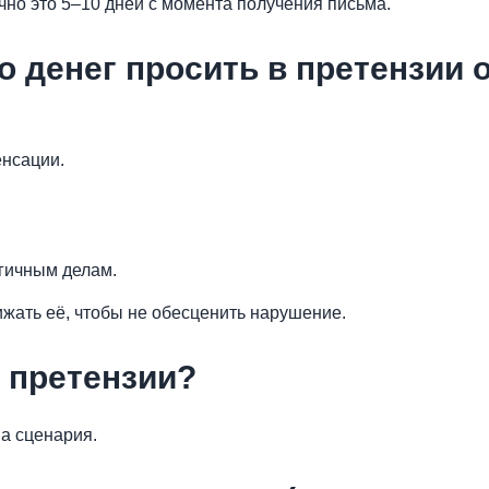
о это 5–10 дней с момента получения письма.
о денег просить в претензии 
енсации.
огичным делам.
ижать её, чтобы не обесценить нарушение.
и претензии?
а сценария.