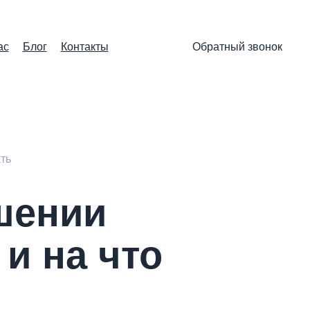
ас
Блог
Контакты
Обратный звонок
ать
шении
 и на что