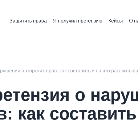
Защитить права
Я получил претензию
Кейсы
О н
рушении авторских прав: как составить и на что рассчитыв
ретензия о нару
: как составить