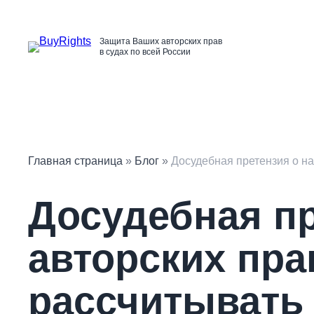
Перейти
к
содержимому
Защита Ваших авторских прав
в судах по всей России
Главная страница
»
Блог
»
Досудебная претензия о на
Досудебная п
авторских прав
рассчитывать