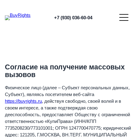
Перейти
к
содержимому
+7 (930) 036-60-04
Согласие на получение массовых
вызовов
Физическое лицо (далее – Субъект персональных данных,
Субъект), являясь посетителем веб-сайта
https://buyrights.ru
, действуя свободно, своей волей и в
своем интересе, а также подтверждая свою
дееспособность, предоставляет Обществу с ограниченной
ответственностью «КупиПрава» (ИНН/КПП
7735208230/773101001; ОГРН 1247700470775; юридический
адрес: 121205, Г.МОСКВА, ВН.ТЕР.Г. МУНИЦИПАЛЬНЫЙ