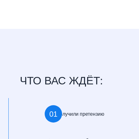
ЧТО ВАС ЖДЁТ:
01
Вы получили претензию