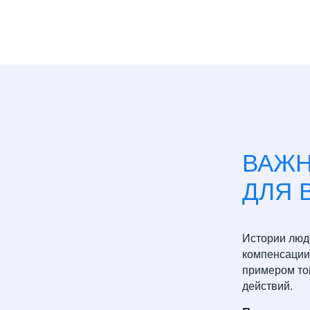
ВАЖ
ДЛЯ 
Истории люд
компенсации
примером тог
действий.