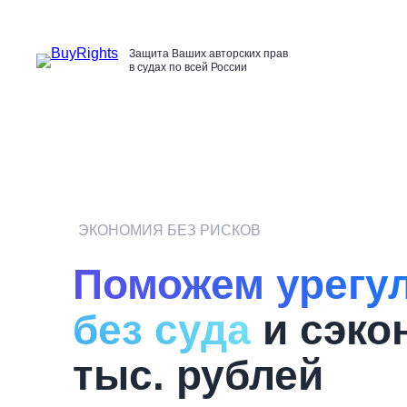
Перейти
к
содержимому
Защита Ваших авторских прав
в судах по всей России
ЭКОНОМИЯ БЕЗ РИСКОВ
Поможем урегу
без суда
и сэко
тыс. рублей