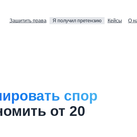
Защитить права
Я получил претензию
Кейсы
О н
лировать спор
номить от 20