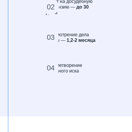
Ответ на досудебную
02
претензию —
до 30
дней
Рассмотрение дела
03
в суде —
1,2-2 месяца
Удовлетворение
04
судебного иска