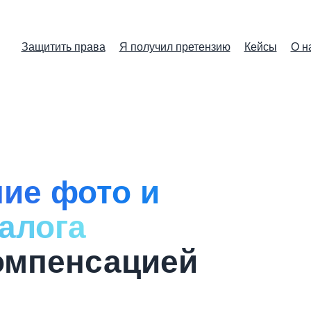
Защитить права
Я получил претензию
Кейсы
О н
ние фото и
алога
омпенсацией