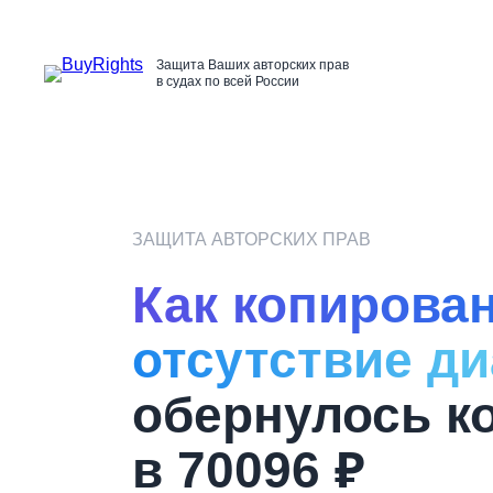
Перейти
к
содержимому
Защита Ваших авторских прав
в судах по всей России
ЗАЩИТА АВТОРСКИХ ПРАВ
Как копирова
отсутствие ди
обернулось к
в 70096 ₽