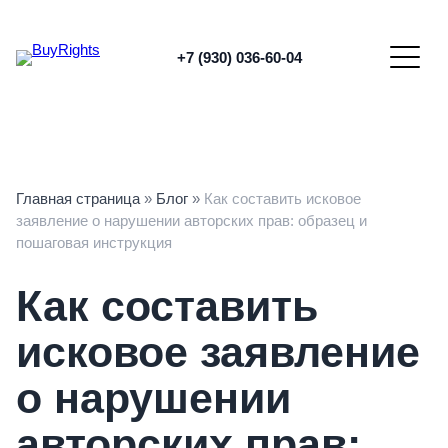
Перейти
к
содержимому
+7 (930) 036-60-04
Главная страница
»
Блог
»
Как составить исковое
заявление о нарушении авторских прав: образец и
пошаговая инструкция
Как составить
исковое заявление
о нарушении
авторских прав: