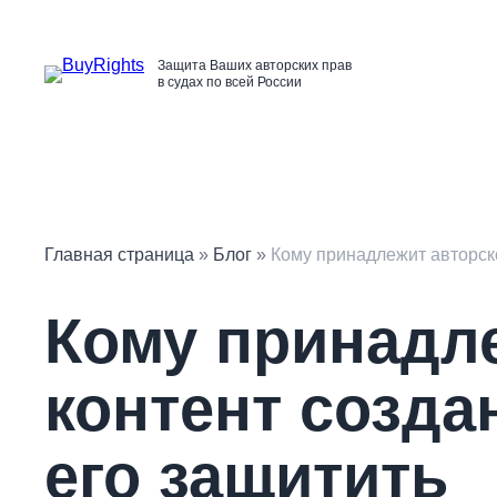
Перейти
к
содержимому
Защита Ваших авторских прав
в судах по всей России
Главная страница
»
Блог
»
Кому принадлежит авторско
Кому принадле
контент созда
его защитить