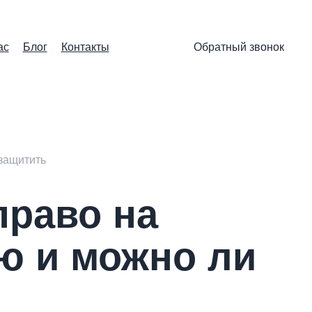
ас
Блог
Контакты
Обратный звонок
 защитить
право на
ю и можно ли