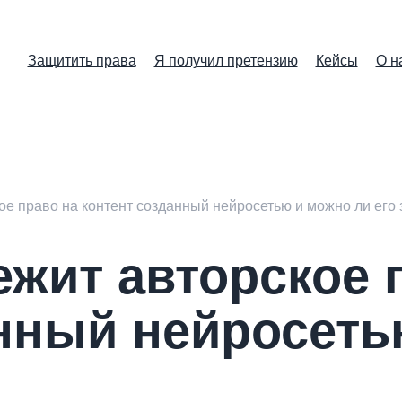
Защитить права
Я получил претензию
Кейсы
О н
е право на контент созданный нейросетью и можно ли его
жит авторское 
нный нейросеть