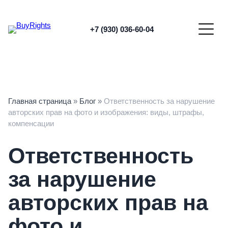
Перейти
к
содержимому
+7 (930) 036-60-04
Главная страница
»
Блог
»
Ответственность за нарушение
авторских прав на фото и изображения: виды, штрафы,
компенсации
Ответственность
за нарушение
авторских прав на
фото и