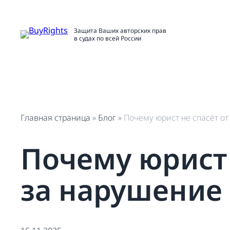
Перейти
к
содержимому
Защита Ваших авторских прав
в судах по всей России
Главная страница
»
Блог
»
Почему юрист не спасёт от
Почему юрист 
за нарушение 